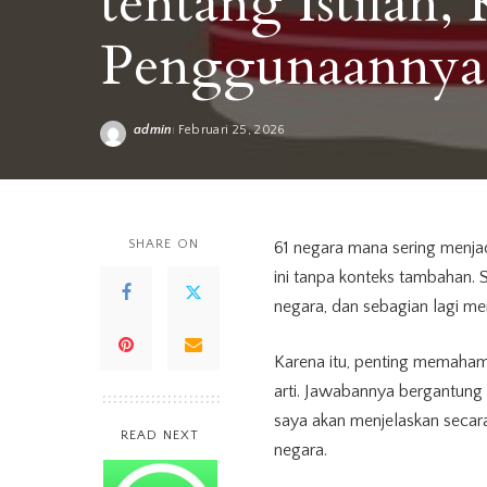
tentang Istilah,
Penggunaannya
admin
Februari 25, 2026
Posted
by
SHARE ON
61 negara mana sering menja
ini tanpa konteks tambahan. 
negara, dan sebagian lagi m
Karena itu, penting memaham
arti. Jawabannya bergantung 
saya akan menjelaskan seca
READ NEXT
negara.