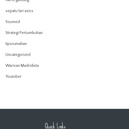
rak tv gantung
sepatu lari asics
Sosmed
Strategi Pertumbuhan
tipsrumahan
Uncategorized
Warisan Madridista
Youtober
Quick Links