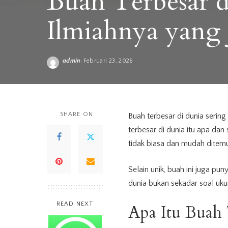
Buah Terbesar d
Ilmiahnya yang 
admin
Februari 23, 2026
Posted
by
SHARE ON
Buah terbesar di dunia seri
terbesar di dunia itu apa dan
tidak biasa dan mudah ditemu
Selain unik, buah ini juga pun
dunia bukan sekadar soal ukur
READ NEXT
Apa Itu Buah 