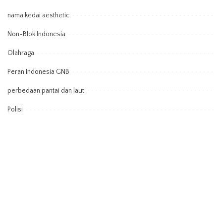
nama kedai aesthetic
Non-Blok Indonesia
Olahraga
Peran Indonesia GNB
perbedaan pantai dan laut
Polisi
Powarnas
rak tv gantung
sepatu lari asics
Sosmed
Strategi Pertumbuhan