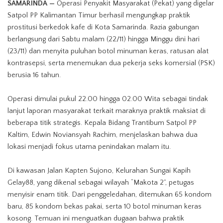
SAMARINDA —
Operasi Penyakit Masyarakat (Pekat) yang digelar
Satpol PP Kalimantan Timur berhasil mengungkap praktik
prostitusi berkedok kafe di Kota Samarinda. Razia gabungan
berlangsung dari Sabtu malam (22/11) hingga Minggu dini hari
(23/11) dan menyita puluhan botol minuman keras, ratusan alat
kontrasepsi, serta menemukan dua pekerja seks komersial (PSK)
berusia 16 tahun.
Operasi dimulai pukul 22.00 hingga 02.00 Wita sebagai tindak
lanjut laporan masyarakat terkait maraknya praktik maksiat di
beberapa titik strategis. Kepala Bidang Trantibum Satpol PP
Kaltim, Edwin Noviansyah Rachim, menjelaskan bahwa dua
lokasi menjadi fokus utama penindakan malam itu.
Di kawasan Jalan Kapten Sujono, Kelurahan Sungai Kapih
Gelay88
, yang dikenal sebagai wilayah “Makota 2”, petugas
menyisir enam titik. Dari penggeledahan, ditemukan 65 kondom
baru, 85 kondom bekas pakai, serta 10 botol minuman keras
kosong. Temuan ini menguatkan dugaan bahwa praktik