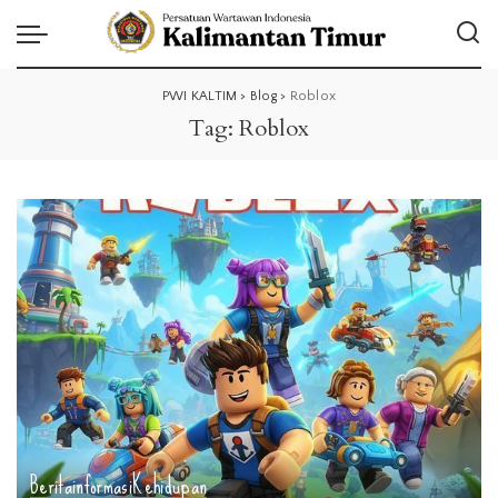
PWI KALTIM
>
Blog
>
Roblox
Tag:
Roblox
Berita
informasi
Kehidupan