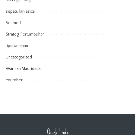
rak tv gantung
sepatu lari asics
Sosmed
Strategi Pertumbuhan
tipsrumahan
Uncategorized
Warisan Madridista
Youtober
Quick Links