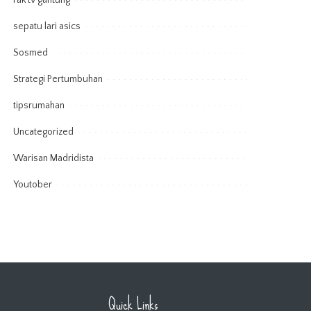
rak tv gantung
sepatu lari asics
Sosmed
Strategi Pertumbuhan
tipsrumahan
Uncategorized
Warisan Madridista
Youtober
Quick Links