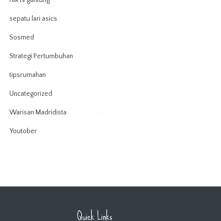
rak tv gantung
sepatu lari asics
Sosmed
Strategi Pertumbuhan
tipsrumahan
Uncategorized
Warisan Madridista
Youtober
Quick Links